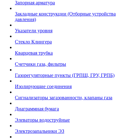
Запорная арматура
Закладные конструкции (Отборные устройства
давления)
Указатели уровня
Стекло Клингера
Кварцевая трубка
Счетчики газа, фильтры
Газорегуляторные пункты (ГРПШ, ГРУ, ГРПБ)
Изолирующие соединения
Сигнализаторы загазованности, клапаны газа
Диаграммная бумага
Элеваторы водоструйные
Электрозапальники ЭЗ