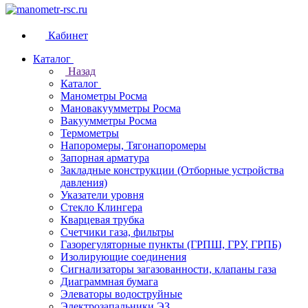
Кабинет
Каталог
Назад
Каталог
Манометры Росма
Мановакуумметры Росма
Вакуумметры Росма
Термометры
Напоромеры, Тягонапоромеры
Запорная арматура
Закладные конструкции (Отборные устройства
давления)
Указатели уровня
Стекло Клингера
Кварцевая трубка
Счетчики газа, фильтры
Газорегуляторные пункты (ГРПШ, ГРУ, ГРПБ)
Изолирующие соединения
Сигнализаторы загазованности, клапаны газа
Диаграммная бумага
Элеваторы водоструйные
Электрозапальники ЭЗ