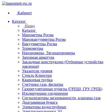
Кабинет
Каталог
Назад
Каталог
Манометры Росма
Мановакуумметры Росма
Вакуумметры Росма
Термометры
Напоромеры, Тягонапоромеры
Запорная арматура
Закладные конструкции (Отборные устройства
давления)
Указатели уровня
Стекло Клингера
Кварцевая трубка
Счетчики газа, фильтры
Газорегуляторные пункты (ГРПШ, ГРУ, ГРПБ)
Изолирующие соединения
Сигнализаторы загазованности, клапаны газа
Диаграммная бумага
Элеваторы водоструйные
Электрозапальники ЭЗ