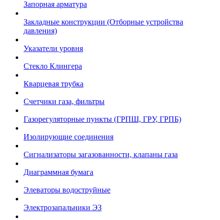
Запорная арматура
Закладные конструкции (Отборные устройства
давления)
Указатели уровня
Стекло Клингера
Кварцевая трубка
Счетчики газа, фильтры
Газорегуляторные пункты (ГРПШ, ГРУ, ГРПБ)
Изолирующие соединения
Сигнализаторы загазованности, клапаны газа
Диаграммная бумага
Элеваторы водоструйные
Электрозапальники ЭЗ