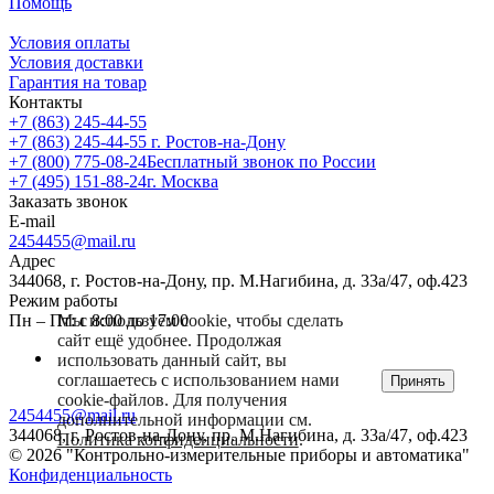
Помощь
Условия оплаты
Условия доставки
Гарантия на товар
Контакты
+7 (863) 245-44-55
+7 (863) 245-44-55
г. Ростов-на-Дону
+7 (800) 775-08-24
Бесплатный звонок по России
+7 (495) 151-88-24
г. Москва
Заказать звонок
E-mail
2454455@mail.ru
Адрес
344068, г. Ростов-на-Дону, пр. М.Нагибина, д. 33а/47, оф.423
Режим работы
Пн – Пт: с 8:00 до 17:00
Мы используем cookie, чтобы сделать
сайт ещё удобнее. Продолжая
использовать данный сайт, вы
соглашаетесь с использованием нами
Принять
cookie-файлов. Для получения
2454455@mail.ru
дополнительной информации см.
344068, г. Ростов-на-Дону, пр. М.Нагибина, д. 33а/47, оф.423
Политика конфиденциальности
.
© 2026 "Контрольно-измерительные приборы и автоматика"
Конфиденциальность