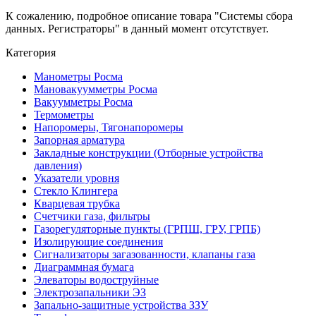
К сожалению, подробное описание товара "Системы сбора
данных. Регистраторы" в данный момент отсутствует.
Категория
Манометры Росма
Мановакуумметры Росма
Вакуумметры Росма
Термометры
Напоромеры, Тягонапоромеры
Запорная арматура
Закладные конструкции (Отборные устройства
давления)
Указатели уровня
Стекло Клингера
Кварцевая трубка
Счетчики газа, фильтры
Газорегуляторные пункты (ГРПШ, ГРУ, ГРПБ)
Изолирующие соединения
Сигнализаторы загазованности, клапаны газа
Диаграммная бумага
Элеваторы водоструйные
Электрозапальники ЭЗ
Запально-защитные устройства ЗЗУ