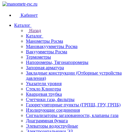
Кабинет
Каталог
Назад
Каталог
Манометры Росма
Мановакуумметры Росма
Вакуумметры Росма
Термометры
Напоромеры, Тягонапоромеры
Запорная арматура
Закладные конструкции (Отборные устройства
давления)
Указатели уровня
Стекло Клингера
Кварцевая трубка
Счетчики газа, фильтры
Газорегуляторные пункты (ГРПШ, ГРУ, ГРПБ)
Изолирующие соединения
Сигнализаторы загазованности, клапаны газа
Диаграммная бумага
Элеваторы водоструйные
Электрозапальники ЭЗ