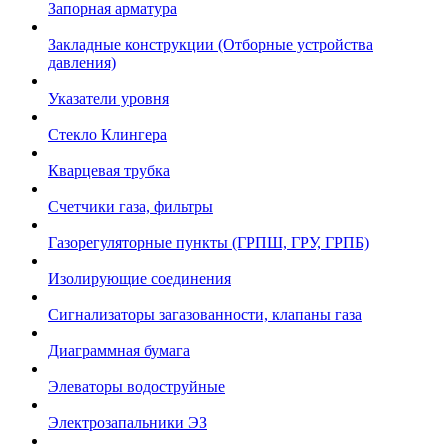
Запорная арматура
Закладные конструкции (Отборные устройства
давления)
Указатели уровня
Стекло Клингера
Кварцевая трубка
Счетчики газа, фильтры
Газорегуляторные пункты (ГРПШ, ГРУ, ГРПБ)
Изолирующие соединения
Сигнализаторы загазованности, клапаны газа
Диаграммная бумага
Элеваторы водоструйные
Электрозапальники ЭЗ