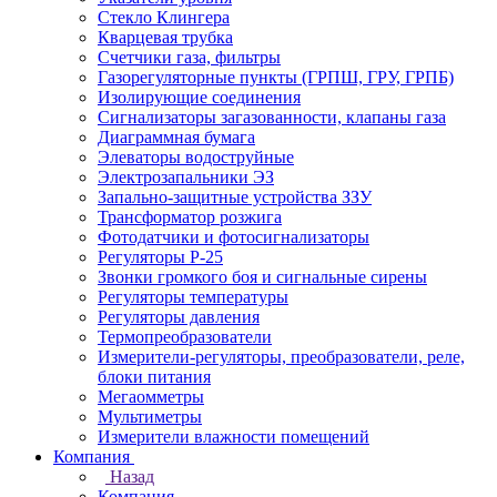
Стекло Клингера
Кварцевая трубка
Счетчики газа, фильтры
Газорегуляторные пункты (ГРПШ, ГРУ, ГРПБ)
Изолирующие соединения
Сигнализаторы загазованности, клапаны газа
Диаграммная бумага
Элеваторы водоструйные
Электрозапальники ЭЗ
Запально-защитные устройства ЗЗУ
Трансформатор розжига
Фотодатчики и фотосигнализаторы
Регуляторы Р-25
Звонки громкого боя и сигнальные сирены
Регуляторы температуры
Регуляторы давления
Термопреобразователи
Измерители-регуляторы, преобразователи, реле,
блоки питания
Мегаомметры
Мультиметры
Измерители влажности помещений
Компания
Назад
Компания