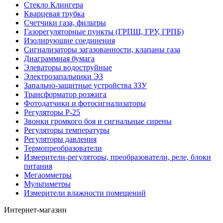
Стекло Клингера
Кварцевая трубка
Счетчики газа, фильтры
Газорегуляторные пункты (ГРПШ, ГРУ, ГРПБ)
Изолирующие соединения
Сигнализаторы загазованности, клапаны газа
Диаграммная бумага
Элеваторы водоструйные
Электрозапальники ЭЗ
Запально-защитные устройства ЗЗУ
Трансформатор розжига
Фотодатчики и фотосигнализаторы
Регуляторы Р-25
Звонки громкого боя и сигнальные сирены
Регуляторы температуры
Регуляторы давления
Термопреобразователи
Измерители-регуляторы, преобразователи, реле, блоки
питания
Мегаомметры
Мультиметры
Измерители влажности помещений
Интернет-магазин