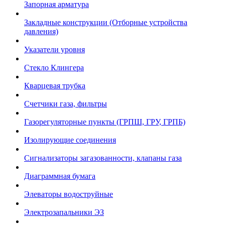
Запорная арматура
Закладные конструкции (Отборные устройства
давления)
Указатели уровня
Стекло Клингера
Кварцевая трубка
Счетчики газа, фильтры
Газорегуляторные пункты (ГРПШ, ГРУ, ГРПБ)
Изолирующие соединения
Сигнализаторы загазованности, клапаны газа
Диаграммная бумага
Элеваторы водоструйные
Электрозапальники ЭЗ