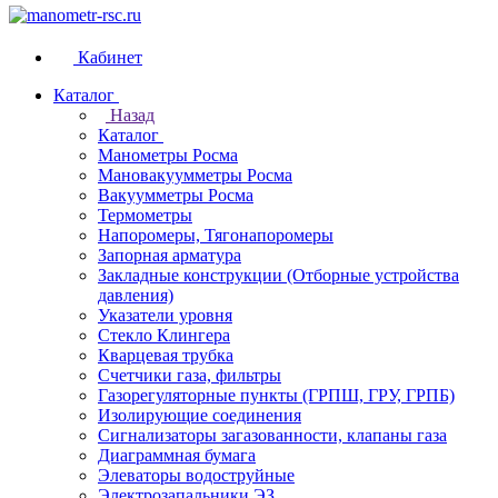
Кабинет
Каталог
Назад
Каталог
Манометры Росма
Мановакуумметры Росма
Вакуумметры Росма
Термометры
Напоромеры, Тягонапоромеры
Запорная арматура
Закладные конструкции (Отборные устройства
давления)
Указатели уровня
Стекло Клингера
Кварцевая трубка
Счетчики газа, фильтры
Газорегуляторные пункты (ГРПШ, ГРУ, ГРПБ)
Изолирующие соединения
Сигнализаторы загазованности, клапаны газа
Диаграммная бумага
Элеваторы водоструйные
Электрозапальники ЭЗ