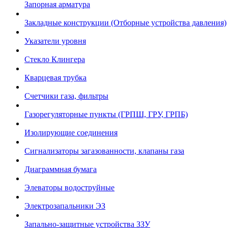
Запорная арматура
Закладные конструкции (Отборные устройства давления)
Указатели уровня
Стекло Клингера
Кварцевая трубка
Счетчики газа, фильтры
Газорегуляторные пункты (ГРПШ, ГРУ, ГРПБ)
Изолирующие соединения
Сигнализаторы загазованности, клапаны газа
Диаграммная бумага
Элеваторы водоструйные
Электрозапальники ЭЗ
Запально-защитные устройства ЗЗУ