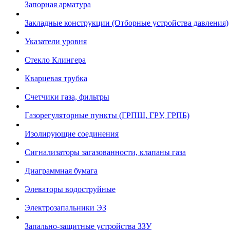
Запорная арматура
Закладные конструкции (Отборные устройства давления)
Указатели уровня
Стекло Клингера
Кварцевая трубка
Счетчики газа, фильтры
Газорегуляторные пункты (ГРПШ, ГРУ, ГРПБ)
Изолирующие соединения
Сигнализаторы загазованности, клапаны газа
Диаграммная бумага
Элеваторы водоструйные
Электрозапальники ЭЗ
Запально-защитные устройства ЗЗУ