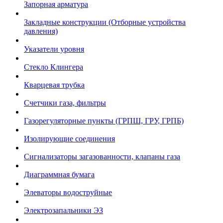
Запорная арматура
Закладные конструкции (Отборные устройства
давления)
Указатели уровня
Стекло Клингера
Кварцевая трубка
Счетчики газа, фильтры
Газорегуляторные пункты (ГРПШ, ГРУ, ГРПБ)
Изолирующие соединения
Сигнализаторы загазованности, клапаны газа
Диаграммная бумага
Элеваторы водоструйные
Электрозапальники ЭЗ