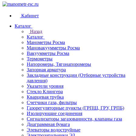
Кабинет
Каталог
Назад
Каталог
Манометры Росма
Мановакуумметры Росма
Вакуумметры Росма
Термометры
Напоромеры, Тягонапоромеры
Запорная арматура
Закладные конструкции (Отборные устройства
давления)
Указатели уровня
Стекло Клингера
Кварцевая трубка
Счетчики газа, фильтры
Газорегуляторные пункты (ГРПШ, ГРУ, ГРПБ)
Изолирующие соединения
Сигнализаторы загазованности, клапаны газа
Диаграммная бумага
Элеваторы водоструйные
Электрозапальники ЭЗ