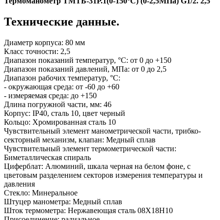
Термоманометр ТМТБ-31Р.1(0-150°С) (0-2,5МПа) G1/2. 2,5
Технические данные.
Диаметр корпуса: 80 мм
Класс точности: 2,5
Диапазон показаний температур, °C: от 0 до +150
Диапазон показаний давлений, МПа: от 0 до 2,5
Диапазон рабочих температур, °C:
- окружающая среда: от -60 до +60
- измеряемая среда: до +150
Длина погружной части, мм: 46
Корпус: IP40, сталь 10, цвет черный
Кольцо: Хромированная сталь 10
Чувствительный элемент манометрической части, трибко-
секторный механизм, клапан: Медный сплав
Чувствительный элемент термометрической части:
Биметаллическая спираль
Циферблат: Алюминий, шкала черная на белом фоне, с
цветовым разделением секторов измерения температуры и
давления
Стекло: Минеральное
Штуцер манометра: Медный сплав
Шток термометра: Нержавеющая сталь 08Х18Н10
Присоединение: радиальное