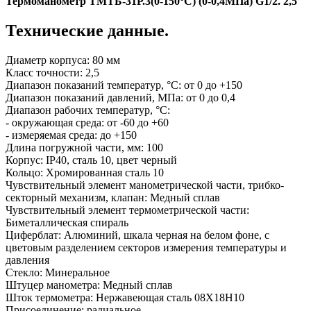
Термоманометр ТМТБ-31Р.3(0-150°С) (0-0,4МПа) G1/2. 2,5
Технические данные.
Диаметр корпуса: 80 мм
Класс точности: 2,5
Диапазон показаний температур, °C: от 0 до +150
Диапазон показаний давлений, МПа: от 0 до 0,4
Диапазон рабочих температур, °C:
- окружающая среда: от -60 до +60
- измеряемая среда: до +150
Длина погружной части, мм: 100
Корпус: IP40, сталь 10, цвет черный
Кольцо: Хромированная сталь 10
Чувствительный элемент манометрической части, трибко-
секторный механизм, клапан: Медный сплав
Чувствительный элемент термометрической части:
Биметаллическая спираль
Циферблат: Алюминий, шкала черная на белом фоне, с
цветовым разделением секторов измерения температуры и
давления
Стекло: Минеральное
Штуцер манометра: Медный сплав
Шток термометра: Нержавеющая сталь 08Х18Н10
Присоединение: радиальное