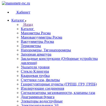
Кабинет
Каталог
Назад
Каталог
Манометры Росма
Мановакуумметры Росма
Вакуумметры Росма
Термометры
Напоромеры, Тягонапоромеры
Запорная арматура
Закладные конструкции (Отборные устройства
давления)
Указатели уровня
Стекло Клингера
Кварцевая трубка
Счетчики газа, фильтры
Газорегуляторные пункты (ГРПШ, ГРУ, ГРПБ)
Изолирующие соединения
Сигнализаторы загазованности, клапаны газа
Диаграммная бумага
Элеваторы водоструйные
Электрозапальники ЭЗ