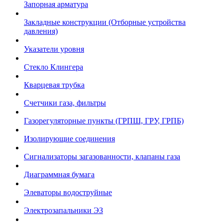
Запорная арматура
Закладные конструкции (Отборные устройства
давления)
Указатели уровня
Стекло Клингера
Кварцевая трубка
Счетчики газа, фильтры
Газорегуляторные пункты (ГРПШ, ГРУ, ГРПБ)
Изолирующие соединения
Сигнализаторы загазованности, клапаны газа
Диаграммная бумага
Элеваторы водоструйные
Электрозапальники ЭЗ