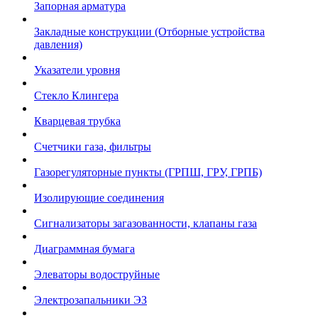
Запорная арматура
Закладные конструкции (Отборные устройства
давления)
Указатели уровня
Стекло Клингера
Кварцевая трубка
Счетчики газа, фильтры
Газорегуляторные пункты (ГРПШ, ГРУ, ГРПБ)
Изолирующие соединения
Сигнализаторы загазованности, клапаны газа
Диаграммная бумага
Элеваторы водоструйные
Электрозапальники ЭЗ