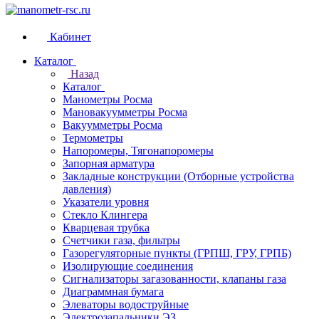
Кабинет
Каталог
Назад
Каталог
Манометры Росма
Мановакуумметры Росма
Вакуумметры Росма
Термометры
Напоромеры, Тягонапоромеры
Запорная арматура
Закладные конструкции (Отборные устройства
давления)
Указатели уровня
Стекло Клингера
Кварцевая трубка
Счетчики газа, фильтры
Газорегуляторные пункты (ГРПШ, ГРУ, ГРПБ)
Изолирующие соединения
Сигнализаторы загазованности, клапаны газа
Диаграммная бумага
Элеваторы водоструйные
Электрозапальники ЭЗ