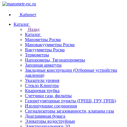
Кабинет
Каталог
Назад
Каталог
Манометры Росма
Мановакуумметры Росма
Вакуумметры Росма
Термометры
Напоромеры, Тягонапоромеры
Запорная арматура
Закладные конструкции (Отборные устройства
давления)
Указатели уровня
Стекло Клингера
Кварцевая трубка
Счетчики газа, фильтры
Газорегуляторные пункты (ГРПШ, ГРУ, ГРПБ)
Изолирующие соединения
Сигнализаторы загазованности, клапаны газа
Диаграммная бумага
Элеваторы водоструйные
Электрозапальники ЭЗ