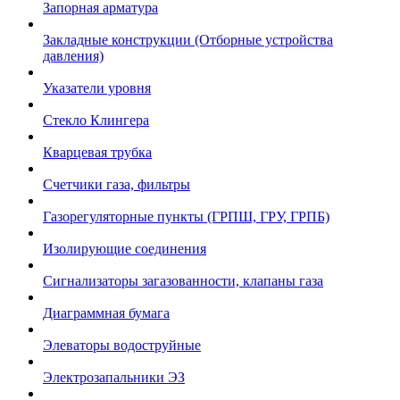
Запорная арматура
Закладные конструкции (Отборные устройства
давления)
Указатели уровня
Стекло Клингера
Кварцевая трубка
Счетчики газа, фильтры
Газорегуляторные пункты (ГРПШ, ГРУ, ГРПБ)
Изолирующие соединения
Сигнализаторы загазованности, клапаны газа
Диаграммная бумага
Элеваторы водоструйные
Электрозапальники ЭЗ