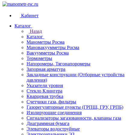
Кабинет
Каталог
Назад
Каталог
Манометры Росма
Мановакуумметры Росма
Вакуумметры Росма
Термометры
Напоромеры, Тягонапоромеры
Запорная арматура
Закладные конструкции (Отборные устройства
давления)
Указатели уровня
Стекло Клингера
Кварцевая трубка
Счетчики газа, фильтры
Газорегуляторные пункты (ГРПШ, ГРУ, ГРПБ)
Изолирующие соединения
Сигнализаторы загазованности, клапаны газа
Диаграммная бумага
Элеваторы водоструйные
Электрозапальники ЭЗ