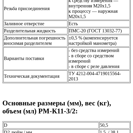
к средству измерения —
внутренняя М20x1,5
Резьба присоединения
к процессу — наружная
М20x1,5
Заливное отверстие
Есть
Разделительная жидкость
ПМС-20 (ГОСТ 13032-77)
Дополнительная погрешность
±0,5 % (компенсируется
вносимая разделителем
настройкой манометра)
- без средства измерений
- в сборе со средством
Варианты поставки
измерений
- в сборе с реле давления
ТУ 4212-004-4719015564-
Техническая документация
2013
Основные размеры (мм), вес (кг),
объем (мл) РМ-К11-3/2:
D
50,5
D2 дюйм / мм
1,5 / 38,1