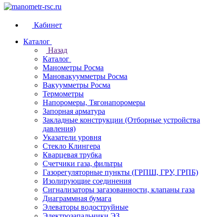
Кабинет
Каталог
Назад
Каталог
Манометры Росма
Мановакуумметры Росма
Вакуумметры Росма
Термометры
Напоромеры, Тягонапоромеры
Запорная арматура
Закладные конструкции (Отборные устройства
давления)
Указатели уровня
Стекло Клингера
Кварцевая трубка
Счетчики газа, фильтры
Газорегуляторные пункты (ГРПШ, ГРУ, ГРПБ)
Изолирующие соединения
Сигнализаторы загазованности, клапаны газа
Диаграммная бумага
Элеваторы водоструйные
Электрозапальники ЭЗ