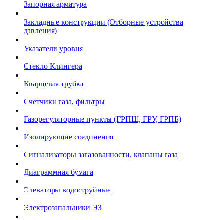
Запорная арматура
Закладные конструкции (Отборные устройства
давления)
Указатели уровня
Стекло Клингера
Кварцевая трубка
Счетчики газа, фильтры
Газорегуляторные пункты (ГРПШ, ГРУ, ГРПБ)
Изолирующие соединения
Сигнализаторы загазованности, клапаны газа
Диаграммная бумага
Элеваторы водоструйные
Электрозапальники ЭЗ