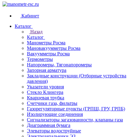
Кабинет
Каталог
Назад
Каталог
Манометры Росма
Мановакуумметры Росма
Вакуумметры Росма
Термометры
Напоромеры, Тягонапоромеры
Запорная арматура
Закладные конструкции (Отборные устройства
давления)
Указатели уровня
Стекло Клингера
Кварцевая трубка
Счетчики газа, фильтры
Газорегуляторные пункты (ГРПШ, ГРУ, ГРПБ)
Изолирующие соединения
Сигнализаторы загазованности, клапаны газа
Диаграммная бумага
Элеваторы водоструйные
Электрозапальники ЭЗ