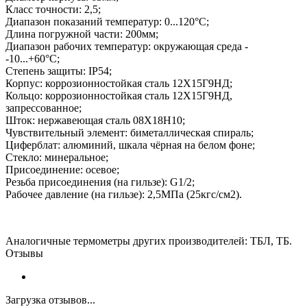
Класс точности: 2,5;
Диапазон показаний температур: 0...120°C;
Длина погружной части: 200мм;
Диапазон рабочих температур: окружающая среда -
-10...+60°C;
Степень защиты: IP54;
Корпус: коррозионностойкая сталь 12Х15Г9НД;
Кольцо: коррозионностойкая сталь 12Х15Г9НД,
запрессованное;
Шток: нержавеющая сталь 08Х18Н10;
Чувствительный элемент: биметаллическая спираль;
Циферблат: алюминий, шкала чёрная на белом фоне;
Стекло: минеральное;
Присоединение: осевое;
Резьба присоединения (на гильзе): G1/2;
Рабочее давление (на гильзе): 2,5МПа (25кгс/см2).
Аналогичные
термо
метры других производителей:
ТБЛ, ТБ.
Отзывы
Загрузка отзывов...