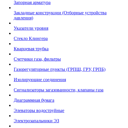
Запорная арматура
Закладные конструкции (Отборные устройства
давления)
Указатели уровня
Стекло Клингера
Кварцевая трубка
Счетчики газа, фильтры
Газорегуляторные пункты (ГРПШ, ГРУ, ГРПБ)
Изолирующие соединения
Сигнализаторы загазованности, клапаны газа
Диаграммная бумага
Элеваторы водоструйные
Электрозапальники ЭЗ