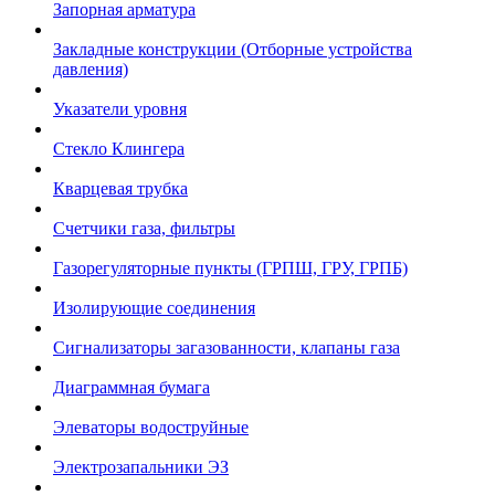
Запорная арматура
Закладные конструкции (Отборные устройства
давления)
Указатели уровня
Стекло Клингера
Кварцевая трубка
Счетчики газа, фильтры
Газорегуляторные пункты (ГРПШ, ГРУ, ГРПБ)
Изолирующие соединения
Сигнализаторы загазованности, клапаны газа
Диаграммная бумага
Элеваторы водоструйные
Электрозапальники ЭЗ