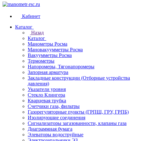
Кабинет
Каталог
Назад
Каталог
Манометры Росма
Мановакуумметры Росма
Вакуумметры Росма
Термометры
Напоромеры, Тягонапоромеры
Запорная арматура
Закладные конструкции (Отборные устройства
давления)
Указатели уровня
Стекло Клингера
Кварцевая трубка
Счетчики газа, фильтры
Газорегуляторные пункты (ГРПШ, ГРУ, ГРПБ)
Изолирующие соединения
Сигнализаторы загазованности, клапаны газа
Диаграммная бумага
Элеваторы водоструйные
Электрозапальники ЭЗ