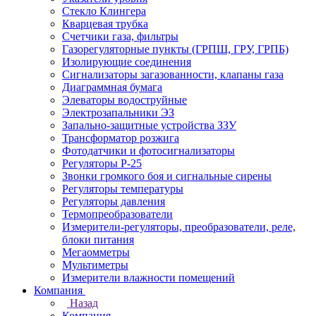
Стекло Клингера
Кварцевая трубка
Счетчики газа, фильтры
Газорегуляторные пункты (ГРПШ, ГРУ, ГРПБ)
Изолирующие соединения
Сигнализаторы загазованности, клапаны газа
Диаграммная бумага
Элеваторы водоструйные
Электрозапальники ЭЗ
Запально-защитные устройства ЗЗУ
Трансформатор розжига
Фотодатчики и фотосигнализаторы
Регуляторы Р-25
Звонки громкого боя и сигнальные сирены
Регуляторы температуры
Регуляторы давления
Термопреобразователи
Измерители-регуляторы, преобразователи, реле,
блоки питания
Мегаомметры
Мультиметры
Измерители влажности помещений
Компания
Назад
Компания