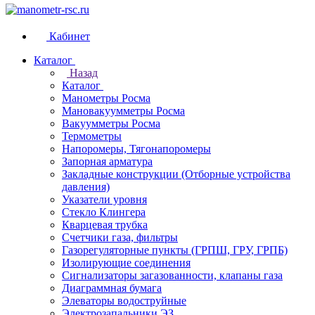
Кабинет
Каталог
Назад
Каталог
Манометры Росма
Мановакуумметры Росма
Вакуумметры Росма
Термометры
Напоромеры, Тягонапоромеры
Запорная арматура
Закладные конструкции (Отборные устройства
давления)
Указатели уровня
Стекло Клингера
Кварцевая трубка
Счетчики газа, фильтры
Газорегуляторные пункты (ГРПШ, ГРУ, ГРПБ)
Изолирующие соединения
Сигнализаторы загазованности, клапаны газа
Диаграммная бумага
Элеваторы водоструйные
Электрозапальники ЭЗ