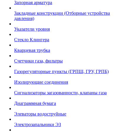
Запорная арматура
Закладные конструкции (Отборные устройства
давления)
Указатели уровня
Стекло Клингера
Кварцевая трубка
Счетчики газа, фильтры
Газорегуляторные пункты (ГРПШ, ГРУ, ГРПБ)
Изолирующие соединения
Сигнализаторы загазованности, клапаны газа
Диаграммная бумага
Элеваторы водоструйные
Электрозапальники ЭЗ