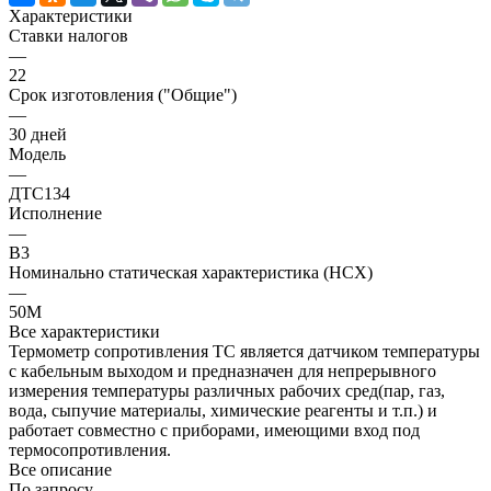
Характеристики
Ставки налогов
—
22
Срок изготовления ("Общие")
—
30 дней
Модель
—
ДТС134
Исполнение
—
В3
Номинально статическая характеристика (НСХ)
—
50М
Все характеристики
Термометр сопротивления ТС является датчиком температуры
с кабельным выходом и предназначен для непрерывного
измерения температуры различных рабочих сред(пар, газ,
вода, сыпучие материалы, химические реагенты и т.п.) и
работает совместно с приборами, имеющими вход под
термосопротивления.
Все описание
По запросу