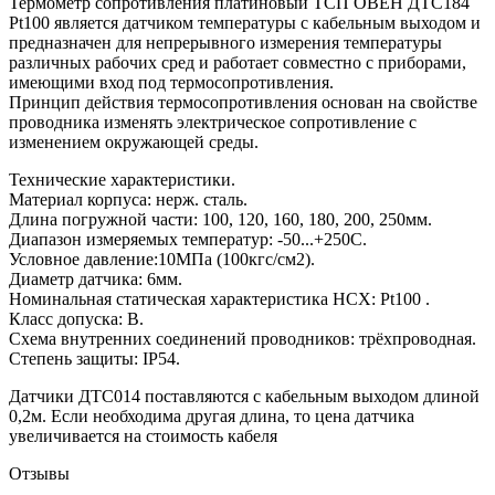
Термометр сопротивления платиновый ТСП ОВЕН ДТС184
Pt100 является датчиком температуры с кабельным выходом и
предназначен для непрерывного измерения температуры
различных рабочих сред и работает совместно с приборами,
имеющими вход под термосопротивления.
Принцип действия термосопротивления основан на свойстве
проводника изменять электрическое сопротивление с
изменением окружающей среды.
Технические характеристики.
Материал корпуса: нерж. сталь.
Длина погружной части: 100, 120, 160, 180, 200, 250мм.
Диапазон измеряемых температур: -50...+250С.
Условное давление:10МПа (100кгс/см2).
Диаметр датчика: 6мм.
Номинальная статическая характеристика НСХ: Pt100 .
Класс допуска: В.
Схема внутренних соединений проводников: трёхпроводная.
Степень защиты: IP54.
Датчики ДТС014 поставляются с кабельным выходом длиной
0,2м. Если необходима другая длина, то цена датчика
увеличивается на стоимость кабеля
Отзывы