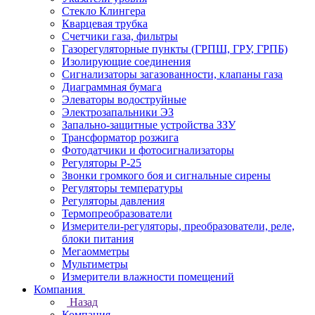
Стекло Клингера
Кварцевая трубка
Счетчики газа, фильтры
Газорегуляторные пункты (ГРПШ, ГРУ, ГРПБ)
Изолирующие соединения
Сигнализаторы загазованности, клапаны газа
Диаграммная бумага
Элеваторы водоструйные
Электрозапальники ЭЗ
Запально-защитные устройства ЗЗУ
Трансформатор розжига
Фотодатчики и фотосигнализаторы
Регуляторы Р-25
Звонки громкого боя и сигнальные сирены
Регуляторы температуры
Регуляторы давления
Термопреобразователи
Измерители-регуляторы, преобразователи, реле,
блоки питания
Мегаомметры
Мультиметры
Измерители влажности помещений
Компания
Назад
Компания