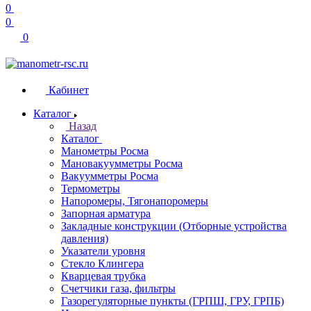
0
0
0
Кабинет
Каталог
Назад
Каталог
Манометры Росма
Мановакуумметры Росма
Вакуумметры Росма
Термометры
Напоромеры, Тягонапоромеры
Запорная арматура
Закладные конструкции (Отборные устройства
давления)
Указатели уровня
Стекло Клингера
Кварцевая трубка
Счетчики газа, фильтры
Газорегуляторные пункты (ГРПШ, ГРУ, ГРПБ)