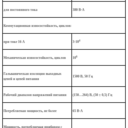
для постоянного тока
380 В·А
Коммутационная износостойкость, циклов:
4
при токе 16 А
3·10
6
Механическая износостойкость, циклов
10
Гальваническая изоляция выходных
1500 В, 50 Гц
цепей и цепей питания
Рабочий диапазон напряжений питания
(150…264) В, (50 ± 0,5) Гц
Потребляемая мощность, не более
65 В·А
Мощность, потребляемая прибором с