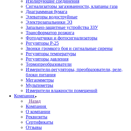
Изолирующие соединения
Сигнализаторы загазованности, клапаны газа
Диаграммная бумага
Элеваторы водоструйные
Электрозапальники ЭЗ
Запально-защитные устройства ЗЗУ
Трансформатор розжига
Фотодатчики и фотосигнализаторы
Регуляторы Р-25
Звонки громкого боя и сигнальные сирены
Регуляторы температуры
Регуляторы давления
Термопреобразователи
Измерители-регуляторы, преобразователи, реле,
блоки питания
Мегаомметры
Мультиметры
Измерители влажности помещений
Компания
Назад
Компания
О компании
Реквизиты
Сертификаты
Отзывы