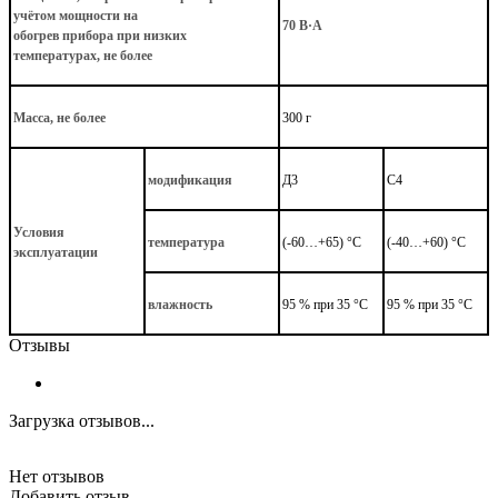
учётом мощности на
70 В·А
обогрев прибора при низких
температурах, не более
Масса, не более
300 г
модификация
Д3
С4
Условия
температура
(-60…+65) °С
(-40…+60) °С
эксплуатации
влажность
95 % при 35 °С
95 % при 35 °С
Отзывы
Загрузка отзывов...
Нет отзывов
Добавить отзыв