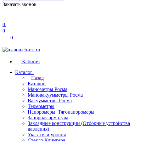
Заказать звонок
0
0
0
Кабинет
Каталог
Назад
Каталог
Манометры Росма
Мановакуумметры Росма
Вакуумметры Росма
Термометры
Напоромеры, Тягонапоромеры
Запорная арматура
Закладные конструкции (Отборные устройства
давления)
Указатели уровня
Стекло Клингера