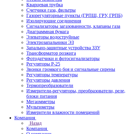
Кварцевая трубка
Счетчики газа, фильтры
Газорегуляторные пункты (ГРПШ, ГРУ, ГРПБ)
Изолирующие соединения
Сигнализаторы загазованности, клапаны газа
Диаграммная бумага
Элеваторы водоструйные
Электрозапальники ЭЗ
Запально-защитные устройства ЗЗУ
Трансформатор розжига
Фотодатчики и фотосигнализаторы
Регуляторы Р-25
Звонки громкого боя и сигнальные сирены
Регуляторы температуры
Регуляторы давления
Термопреобразователи
Измерители-регуляторы, преобразователи, реле,
блоки питания
Мегаомметры
Мультиметры
Измерители влажности помещений
Компания
Назад
Компания
О компании