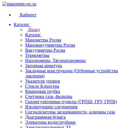
Кабинет
Каталог
Назад
Каталог
Манометры Росма
Мановакуумметры Росма
Вакуумметры Росма
Термометры
Напоромеры, Тягонапоромеры
Запорная арматура
Закладные конструкции (Отборные устройства
давления)
Указатели уровня
Стекло Клингера
Кварцевая трубка
Счетчики газа, фильтры
Газорегуляторные пункты (ГРПШ, ГРУ, ГРПБ)
Изолирующие соединения
Сигнализаторы загазованности, клапаны газа
Диаграммная бумага
Элеваторы водоструйные
Электрозапальники ЭЗ