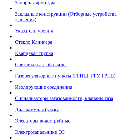
Запорная арматура
Закладные конструкции (Отборные устройства
давления)
Указатели уровня
Стекло Клингера
Кварцевая трубка
Счетчики газа, фильтры
Газорегуляторные пункты (ГРПШ, ГРУ, ГРПБ)
Изолирующие соединения
Сигнализаторы загазованности, клапаны газа
Диаграммная бумага
Элеваторы водоструйные
Электрозапальники ЭЗ