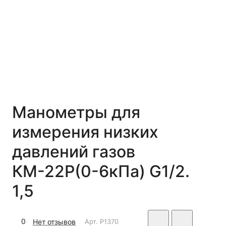
Манометры для
измерения низких
давлений газов
КМ-22Р(0-6кПа) G1/2.
1,5
0
Нет отзывов
Арт.
P1370