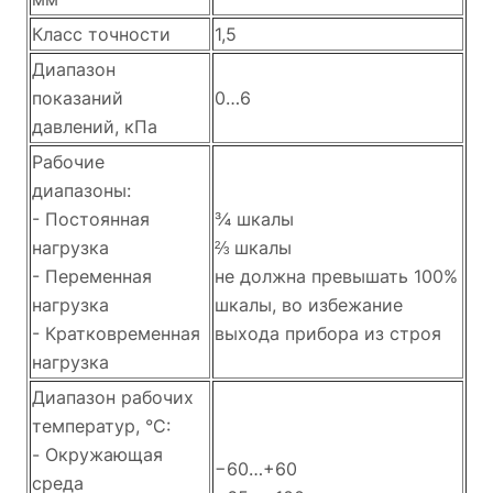
Класс точности
1,5
Диапазон
показаний
0…6
давлений, кПа
Рабочие
диапазоны:
- Постоянная
¾ шкалы
нагрузка
⅔ шкалы
- Переменная
не должна превышать 100%
нагрузка
шкалы, во избежание
- Кратковременная
выхода прибора из строя
нагрузка
Диапазон рабочих
температур, °C:
- Окружающая
−60…+60
среда