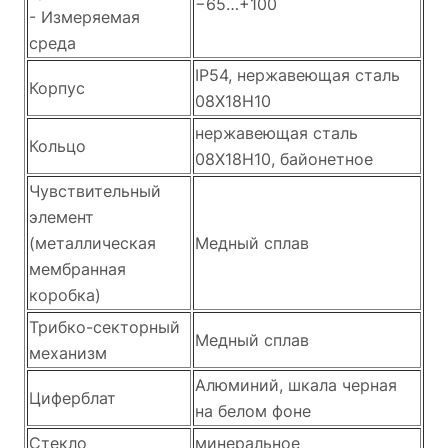
−65…+100
- Измеряемая
среда
IP54, нержавеющая сталь
Корпус
08Х18Н10
нержавеющая сталь
Кольцо
08Х18Н10, байонетное
Чувствительный
элемент
(металлическая
Медный сплав
мембранная
коробка)
Трибко-секторный
Медный сплав
механизм
Алюминий, шкала черная
Циферблат
на белом фоне
Стекло
минеральное