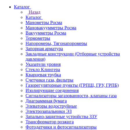
Каталог
Назад
Каталог
Манометры Росма
Мановакуумметры Росма
Вакуумметры Росма
Термометры
Напоромеры, Тягонапоромеры
Запорная арматура
Закладные конструкции (Отборные устройства
давления)
Указатели уровня
Стекло Клингера
Кварцевая трубка
Счетчики газа, фильтры
Газорегуляторные пункты (ГРПШ, ГРУ, ГРПБ)
Изолирующие соединения
Сигнализаторы загазованности, клапаны газа
Диаграммная бумага
Элеваторы водоструйные
Электрозапальники ЭЗ
Запально-защитные устройства ЗЗУ
Трансформатор розжига
Фотодатчики и фотосигнализаторы