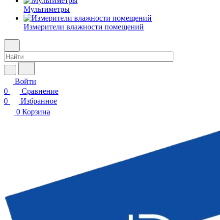
Мультиметры
Измерители влажности помещений
Войти
0
Сравнение
0
Избранное
0
Корзина