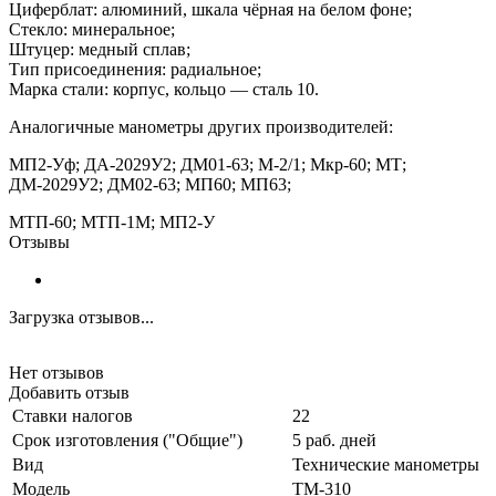
Циферблат: алюминий, шкала чёрная на белом фоне;
Стекло: минеральное;
Штуцер: медный сплав;
Тип присоединения: радиальное;
Марка стали: корпус, кольцо — сталь 10.
Аналогичные манометры других производителей:
МП2-Уф; ДА-2029У2; ДМ01-63; М-2/1; Мкр-60; МТ;
ДМ-2029У2; ДМ02-63; МП60; МП63;
МТП-60; МТП-1М; МП2-У
Отзывы
Загрузка отзывов...
Нет отзывов
Добавить отзыв
Ставки налогов
22
Срок изготовления ("Общие")
5 раб. дней
Вид
Технические манометры
Модель
ТМ-310