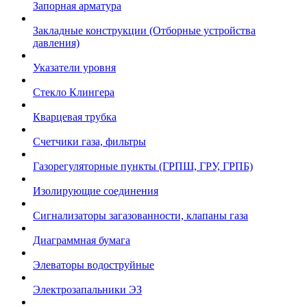
Запорная арматура
Закладные конструкции (Отборные устройства
давления)
Указатели уровня
Стекло Клингера
Кварцевая трубка
Счетчики газа, фильтры
Газорегуляторные пункты (ГРПШ, ГРУ, ГРПБ)
Изолирующие соединения
Сигнализаторы загазованности, клапаны газа
Диаграммная бумага
Элеваторы водоструйные
Электрозапальники ЭЗ