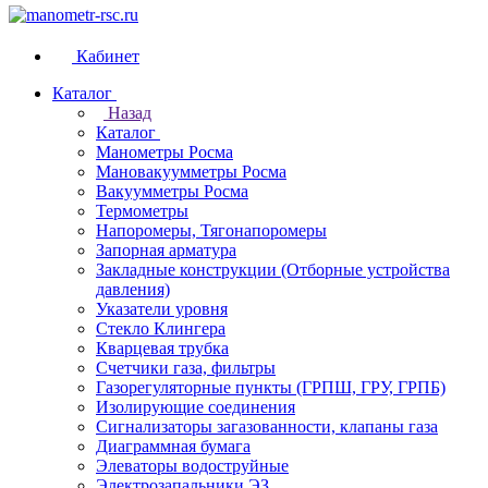
Кабинет
Каталог
Назад
Каталог
Манометры Росма
Мановакуумметры Росма
Вакуумметры Росма
Термометры
Напоромеры, Тягонапоромеры
Запорная арматура
Закладные конструкции (Отборные устройства
давления)
Указатели уровня
Стекло Клингера
Кварцевая трубка
Счетчики газа, фильтры
Газорегуляторные пункты (ГРПШ, ГРУ, ГРПБ)
Изолирующие соединения
Сигнализаторы загазованности, клапаны газа
Диаграммная бумага
Элеваторы водоструйные
Электрозапальники ЭЗ