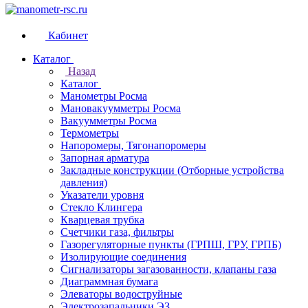
Кабинет
Каталог
Назад
Каталог
Манометры Росма
Мановакуумметры Росма
Вакуумметры Росма
Термометры
Напоромеры, Тягонапоромеры
Запорная арматура
Закладные конструкции (Отборные устройства
давления)
Указатели уровня
Стекло Клингера
Кварцевая трубка
Счетчики газа, фильтры
Газорегуляторные пункты (ГРПШ, ГРУ, ГРПБ)
Изолирующие соединения
Сигнализаторы загазованности, клапаны газа
Диаграммная бумага
Элеваторы водоструйные
Электрозапальники ЭЗ