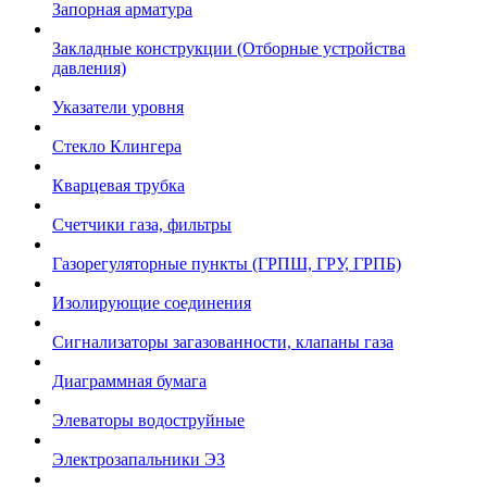
Запорная арматура
Закладные конструкции (Отборные устройства
давления)
Указатели уровня
Стекло Клингера
Кварцевая трубка
Счетчики газа, фильтры
Газорегуляторные пункты (ГРПШ, ГРУ, ГРПБ)
Изолирующие соединения
Сигнализаторы загазованности, клапаны газа
Диаграммная бумага
Элеваторы водоструйные
Электрозапальники ЭЗ