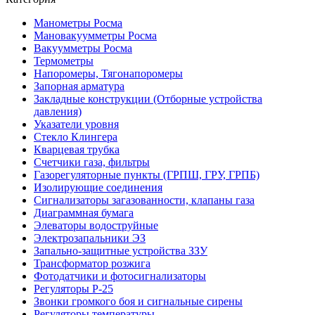
Манометры Росма
Мановакуумметры Росма
Вакуумметры Росма
Термометры
Напоромеры, Тягонапоромеры
Запорная арматура
Закладные конструкции (Отборные устройства
давления)
Указатели уровня
Стекло Клингера
Кварцевая трубка
Счетчики газа, фильтры
Газорегуляторные пункты (ГРПШ, ГРУ, ГРПБ)
Изолирующие соединения
Сигнализаторы загазованности, клапаны газа
Диаграммная бумага
Элеваторы водоструйные
Электрозапальники ЭЗ
Запально-защитные устройства ЗЗУ
Трансформатор розжига
Фотодатчики и фотосигнализаторы
Регуляторы Р-25
Звонки громкого боя и сигнальные сирены
Регуляторы температуры