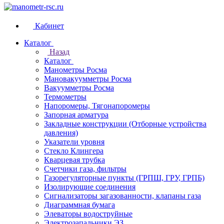
Кабинет
Каталог
Назад
Каталог
Манометры Росма
Мановакуумметры Росма
Вакуумметры Росма
Термометры
Напоромеры, Тягонапоромеры
Запорная арматура
Закладные конструкции (Отборные устройства
давления)
Указатели уровня
Стекло Клингера
Кварцевая трубка
Счетчики газа, фильтры
Газорегуляторные пункты (ГРПШ, ГРУ, ГРПБ)
Изолирующие соединения
Сигнализаторы загазованности, клапаны газа
Диаграммная бумага
Элеваторы водоструйные
Электрозапальники ЭЗ