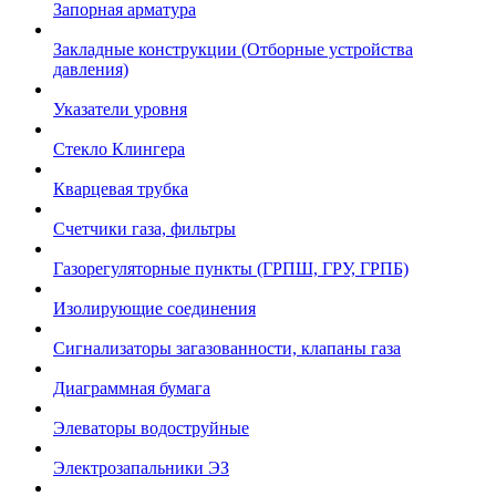
Запорная арматура
Закладные конструкции (Отборные устройства
давления)
Указатели уровня
Стекло Клингера
Кварцевая трубка
Счетчики газа, фильтры
Газорегуляторные пункты (ГРПШ, ГРУ, ГРПБ)
Изолирующие соединения
Сигнализаторы загазованности, клапаны газа
Диаграммная бумага
Элеваторы водоструйные
Электрозапальники ЭЗ