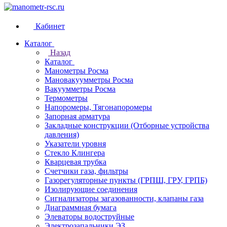
Кабинет
Каталог
Назад
Каталог
Манометры Росма
Мановакуумметры Росма
Вакуумметры Росма
Термометры
Напоромеры, Тягонапоромеры
Запорная арматура
Закладные конструкции (Отборные устройства
давления)
Указатели уровня
Стекло Клингера
Кварцевая трубка
Счетчики газа, фильтры
Газорегуляторные пункты (ГРПШ, ГРУ, ГРПБ)
Изолирующие соединения
Сигнализаторы загазованности, клапаны газа
Диаграммная бумага
Элеваторы водоструйные
Электрозапальники ЭЗ