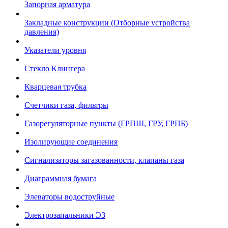
Запорная арматура
Закладные конструкции (Отборные устройства
давления)
Указатели уровня
Стекло Клингера
Кварцевая трубка
Счетчики газа, фильтры
Газорегуляторные пункты (ГРПШ, ГРУ, ГРПБ)
Изолирующие соединения
Сигнализаторы загазованности, клапаны газа
Диаграммная бумага
Элеваторы водоструйные
Электрозапальники ЭЗ