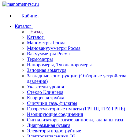
Кабинет
Каталог
Назад
Каталог
Манометры Росма
Мановакуумметры Росма
Вакуумметры Росма
Термометры
Напоромеры, Тягонапоромеры
Запорная арматура
Закладные конструкции (Отборные устройства
давления)
Указатели уровня
Стекло Клингера
Кварцевая трубка
Счетчики газа, фильтры
Газорегуляторные пункты (ГРПШ, ГРУ, ГРПБ)
Изолирующие соединения
Сигнализаторы загазованности, клапаны газа
Диаграммная бумага
Элеваторы водоструйные
Электрозапальники ЭЗ