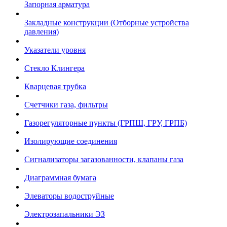
Запорная арматура
Закладные конструкции (Отборные устройства
давления)
Указатели уровня
Стекло Клингера
Кварцевая трубка
Счетчики газа, фильтры
Газорегуляторные пункты (ГРПШ, ГРУ, ГРПБ)
Изолирующие соединения
Сигнализаторы загазованности, клапаны газа
Диаграммная бумага
Элеваторы водоструйные
Электрозапальники ЭЗ