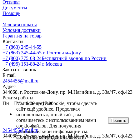
Отзывы
Документы
Помощь
Условия оплаты
Условия доставки
Гарантия на товар
Контакты
+7 (863) 245-44-55
+7 (863) 245-44-55
г. Ростов-на-Дону
+7 (800) 775-08-24
Бесплатный звонок по России
+7 (495) 151-88-24
г. Москва
Заказать звонок
E-mail
2454455@mail.ru
Адрес
344068, г. Ростов-на-Дону, пр. М.Нагибина, д. 33а/47, оф.423
Режим работы
Пн – Пт: с 8:00 до 17:00
Мы используем cookie, чтобы сделать
сайт ещё удобнее. Продолжая
использовать данный сайт, вы
соглашаетесь с использованием нами
Принять
cookie-файлов. Для получения
2454455@mail.ru
дополнительной информации см.
344068, г. Ростов-на-Дону, пр. М.Нагибина, д. 33а/47, оф.423
Политика конфиденциальности
.