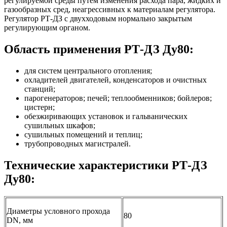
регулируемой среды путём изменения расхода пара, жидких и
газообразных сред, неагрессивных к материалам регулятора.
Регулятор РТ-ДЗ с двухходовым нормально закрытым
регулирующим органом.
Область применения РТ-ДЗ Ду80:
для систем центрального отопления;
охладителей двигателей, конденсаторов и очистных
станций;
парогенераторов; печей; теплообменников; бойлеров;
цистерн;
обезжиривающих установок и гальванических
сушильных шкафов;
сушильных помещений и теплиц;
трубопроводных магистралей.
Технические характеристики РТ-ДЗ
Ду80:
Диаметры условного прохода
80
DN, мм