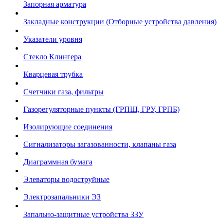
Запорная арматура
Закладные конструкции (Отборные устройства давления)
Указатели уровня
Стекло Клингера
Кварцевая трубка
Счетчики газа, фильтры
Газорегуляторные пункты (ГРПШ, ГРУ, ГРПБ)
Изолирующие соединения
Сигнализаторы загазованности, клапаны газа
Диаграммная бумага
Элеваторы водоструйные
Электрозапальники ЭЗ
Запально-защитные устройства ЗЗУ