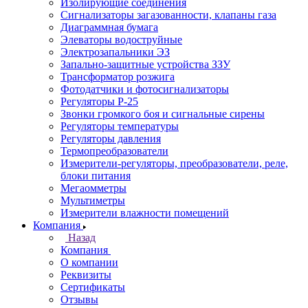
Изолирующие соединения
Сигнализаторы загазованности, клапаны газа
Диаграммная бумага
Элеваторы водоструйные
Электрозапальники ЭЗ
Запально-защитные устройства ЗЗУ
Трансформатор розжига
Фотодатчики и фотосигнализаторы
Регуляторы Р-25
Звонки громкого боя и сигнальные сирены
Регуляторы температуры
Регуляторы давления
Термопреобразователи
Измерители-регуляторы, преобразователи, реле,
блоки питания
Мегаомметры
Мультиметры
Измерители влажности помещений
Компания
Назад
Компания
О компании
Реквизиты
Сертификаты
Отзывы