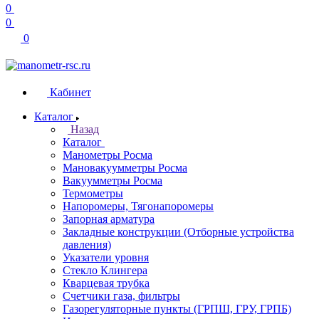
0
0
0
Кабинет
Каталог
Назад
Каталог
Манометры Росма
Мановакуумметры Росма
Вакуумметры Росма
Термометры
Напоромеры, Тягонапоромеры
Запорная арматура
Закладные конструкции (Отборные устройства
давления)
Указатели уровня
Стекло Клингера
Кварцевая трубка
Счетчики газа, фильтры
Газорегуляторные пункты (ГРПШ, ГРУ, ГРПБ)