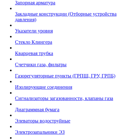
Запорная арматура
Закладные конструкции (Отборные устройства
давления)
Указатели уровня
Стекло Клингера
Кварцевая трубка
Счетчики газа, фильтры
Газорегуляторные пункты (ГРПШ, ГРУ, ГРПБ)
Изолирующие соединения
Сигнализаторы загазованности, клапаны газа
Диаграммная бумага
Элеваторы водоструйные
Электрозапальники ЭЗ