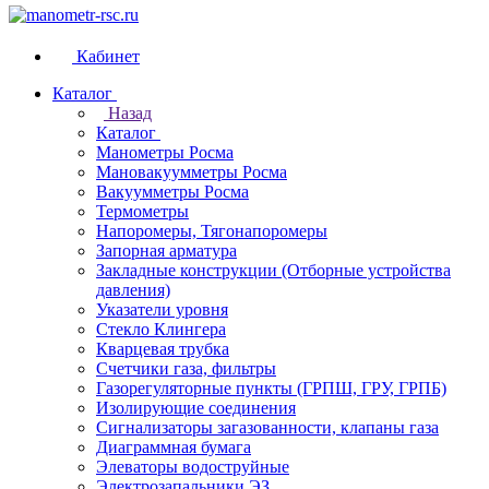
Кабинет
Каталог
Назад
Каталог
Манометры Росма
Мановакуумметры Росма
Вакуумметры Росма
Термометры
Напоромеры, Тягонапоромеры
Запорная арматура
Закладные конструкции (Отборные устройства
давления)
Указатели уровня
Стекло Клингера
Кварцевая трубка
Счетчики газа, фильтры
Газорегуляторные пункты (ГРПШ, ГРУ, ГРПБ)
Изолирующие соединения
Сигнализаторы загазованности, клапаны газа
Диаграммная бумага
Элеваторы водоструйные
Электрозапальники ЭЗ