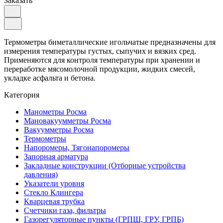
Заказать
Термометры биметаллические игольчатые предназначены для
измерения температуры густых, сыпучих и вязких сред.
Применяются для контроля температуры при хранении и
переработке мясомолочной продукции, жидких смесей,
укладке асфальта и бетона.
Категория
Манометры Росма
Мановакуумметры Росма
Вакуумметры Росма
Термометры
Напоромеры, Тягонапоромеры
Запорная арматура
Закладные конструкции (Отборные устройства
давления)
Указатели уровня
Стекло Клингера
Кварцевая трубка
Счетчики газа, фильтры
Газорегуляторные пункты (ГРПШ, ГРУ, ГРПБ)