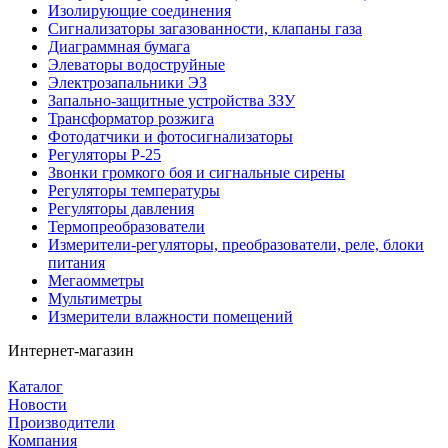
Изолирующие соединения
Сигнализаторы загазованности, клапаны газа
Диаграммная бумага
Элеваторы водоструйные
Электрозапальники ЭЗ
Запально-защитные устройства ЗЗУ
Трансформатор розжига
Фотодатчики и фотосигнализаторы
Регуляторы Р-25
Звонки громкого боя и сигнальные сирены
Регуляторы температуры
Регуляторы давления
Термопреобразователи
Измерители-регуляторы, преобразователи, реле, блоки
питания
Мегаомметры
Мультиметры
Измерители влажности помещений
Интернет-магазин
Каталог
Новости
Производители
Компания