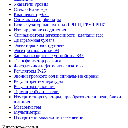
Указатели уровня
Стекло Клингера
Кварцевая трубка
Счетчики газа, фильтры
Газорегуляторные пункты (ГРПШ, ГРУ, ГРПБ)
Изолирующие соединения
Сигнализаторы загазованности, клапаны газа
Диаграммная бумага
Элеваторы водоструйные
Электрозапальники ЭЗ
Запально-защитные устройства ЗЗУ
Трансформатор розжига
Фотодатчики и фотосигнализаторы
Регуляторы Р-25
Звонки громкого боя и сигнальные сирены
Регуляторы температуры
Регуляторы давления
Термопреобразователи
Измерители-регуляторы, преобразователи, реле, блоки
питания
Мегаомметры
Мультиметры
Измерители влажности помещений
Интернет-магазин