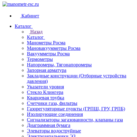
Кабинет
Каталог
Назад
Каталог
Манометры Росма
Мановакуумметры Росма
Вакуумметры Росма
Термометры
Напоромеры, Тягонапоромеры
Запорная арматура
Закладные конструкции (Отборные устройства
давления)
Указатели уровня
Стекло Клингера
Кварцевая трубка
Счетчики газа, фильтры
Газорегуляторные пункты (ГРПШ, ГРУ, ГРПБ)
Изолирующие соединения
Сигнализаторы загазованности, клапаны газа
Диаграммная бумага
Элеваторы водоструйные
Электрозапальники ЭЗ