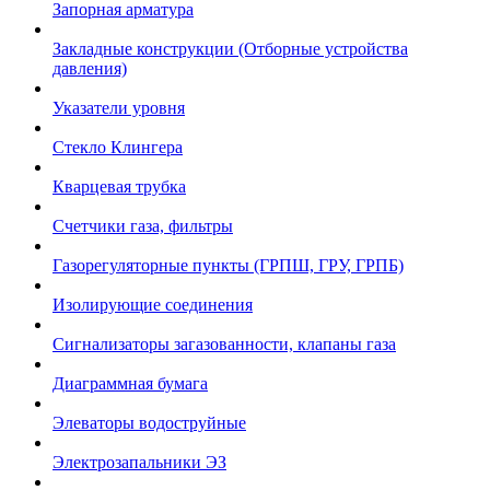
Запорная арматура
Закладные конструкции (Отборные устройства
давления)
Указатели уровня
Стекло Клингера
Кварцевая трубка
Счетчики газа, фильтры
Газорегуляторные пункты (ГРПШ, ГРУ, ГРПБ)
Изолирующие соединения
Сигнализаторы загазованности, клапаны газа
Диаграммная бумага
Элеваторы водоструйные
Электрозапальники ЭЗ