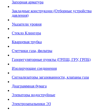
Запорная арматура
Закладные конструкции (Отборные устройства
давления)
Указатели уровня
Стекло Клингера
Кварцевая трубка
Счетчики газа, фильтры
Газорегуляторные пункты (ГРПШ, ГРУ, ГРПБ)
Изолирующие соединения
Сигнализаторы загазованности, клапаны газа
Диаграммная бумага
Элеваторы водоструйные
Электрозапальники ЭЗ