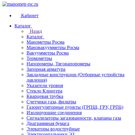
Кабинет
Каталог
Назад
Каталог
Манометры Росма
Мановакуумметры Росма
Вакуумметры Росма
Термометры
Напоромеры, Тягонапоромеры
Запорная арматура
Закладные конструкции (Отборные устройства
давления)
Указатели уровня
Стекло Клингера
Кварцевая трубка
Счетчики газа, фильтры
Газорегуляторные пункты (ГРПШ, ГРУ, ГРПБ)
Изолирующие соединения
Сигнализаторы загазованности, клапаны газа
Диаграммная бумага
Элеваторы водоструйные
Электрозапальники ЭЗ