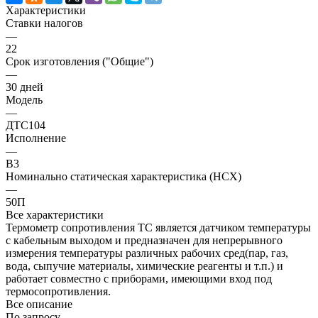
Характеристики
Ставки налогов
—
22
Срок изготовления ("Общие")
—
30 дней
Модель
—
ДТС104
Исполнение
—
В3
Номинально статическая характеристика (НСХ)
—
50П
Все характеристики
Термометр сопротивления ТС является датчиком температуры
с кабельным выходом и предназначен для непрерывного
измерения температуры различных рабочих сред(пар, газ,
вода, сыпучие материалы, химические реагенты и т.п.) и
работает совместно с приборами, имеющими вход под
термосопротивления.
Все описание
По запросу