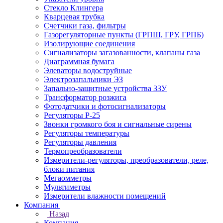
Стекло Клингера
Кварцевая трубка
Счетчики газа, фильтры
Газорегуляторные пункты (ГРПШ, ГРУ, ГРПБ)
Изолирующие соединения
Сигнализаторы загазованности, клапаны газа
Диаграммная бумага
Элеваторы водоструйные
Электрозапальники ЭЗ
Запально-защитные устройства ЗЗУ
Трансформатор розжига
Фотодатчики и фотосигнализаторы
Регуляторы Р-25
Звонки громкого боя и сигнальные сирены
Регуляторы температуры
Регуляторы давления
Термопреобразователи
Измерители-регуляторы, преобразователи, реле,
блоки питания
Мегаомметры
Мультиметры
Измерители влажности помещений
Компания
Назад
Компания