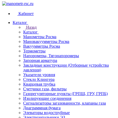
Кабинет
Каталог
Назад
Каталог
Манометры Росма
Мановакуумметры Росма
Вакуумметры Росма
Термометры
Напоромеры, Тягонапоромеры
Запорная арматура
Закладные конструкции (Отборные устройства
давления)
Указатели уровня
Стекло Клингера
Кварцевая трубка
Счетчики газа, фильтры
Газорегуляторные пункты (ГРПШ, ГРУ, ГРПБ)
Изолирующие соединения
Сигнализаторы загазованности, клапаны газа
Диаграммная бумага
Элеваторы водоструйные
Электрозапальники ЭЗ