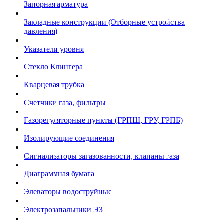
Запорная арматура
Закладные конструкции (Отборные устройства
давления)
Указатели уровня
Стекло Клингера
Кварцевая трубка
Счетчики газа, фильтры
Газорегуляторные пункты (ГРПШ, ГРУ, ГРПБ)
Изолирующие соединения
Сигнализаторы загазованности, клапаны газа
Диаграммная бумага
Элеваторы водоструйные
Электрозапальники ЭЗ