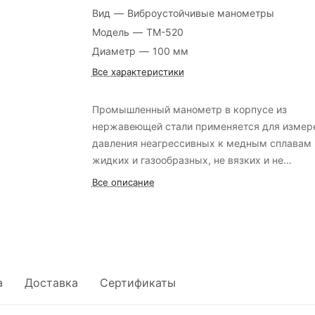
Вид
—
Виброустойчивые манометры
Модель
—
ТМ-520
Диаметр
—
100 мм
Все характеристики
Промышленный манометр в корпусе из
нержавеющей стали применяется для измер
давления неагрессивных к медным сплавам
жидких и газообразных, не вязких и не
кристализующихся измеряемых сред в усло
Все описание
повышенной вибрации и при измерении
переменного давления
а
Доставка
Сертификаты