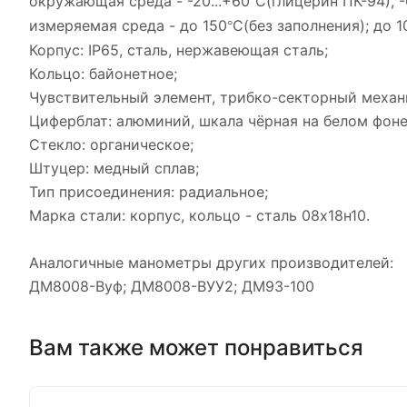
окружающая среда - -20...+60
С(глицерин ПК-94), -
°
измеряемая среда - до 150
С(без заполнения); до 1
°
Корпус:
IP
65
,
сталь, нержавеющая сталь;
Кольцо: байонетное;
Чувствительный элемент, трибко-секторный механ
Циферблат: алюминий, шкала чёрная на белом фоне
Стекло: органическое;
Штуцер: медный сплав;
Тип присоединения: радиальное;
Марка стали: корпус, кольцо - сталь 08х18н10.
Аналогичные манометры других производителей:
ДМ8008-Вуф
;
ДМ8008-ВУУ2; ДМ93-100
Вам также может понравиться