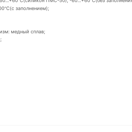
60...+60
С(силикон ПМС-50), -60...+60
С(без заполнения
°
°
00
С(с заполнением);
°
изм: медный сплав;
;