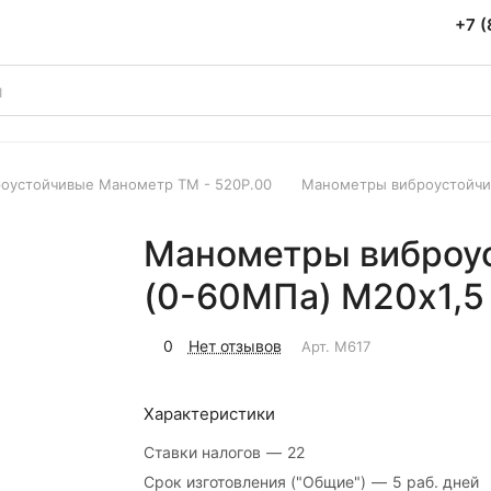
+7 (
оустойчивые Манометр ТМ - 520Р.00
Манометры виброустойчив
Манометры виброус
(0-60МПа) М20х1,5 
0
Нет отзывов
Арт.
M617
Характеристики
Ставки налогов
—
22
Срок изготовления ("Общие")
—
5 раб. дней