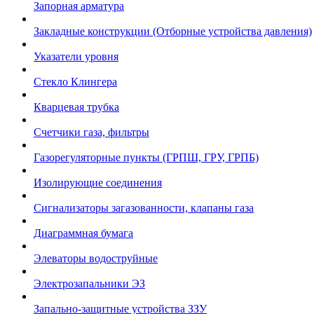
Запорная арматура
Закладные конструкции (Отборные устройства давления)
Указатели уровня
Стекло Клингера
Кварцевая трубка
Счетчики газа, фильтры
Газорегуляторные пункты (ГРПШ, ГРУ, ГРПБ)
Изолирующие соединения
Сигнализаторы загазованности, клапаны газа
Диаграммная бумага
Элеваторы водоструйные
Электрозапальники ЭЗ
Запально-защитные устройства ЗЗУ