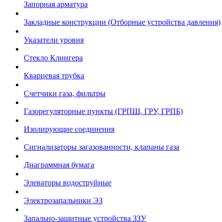
Запорная арматура
Закладные конструкции (Отборные устройства давления)
Указатели уровня
Стекло Клингера
Кварцевая трубка
Счетчики газа, фильтры
Газорегуляторные пункты (ГРПШ, ГРУ, ГРПБ)
Изолирующие соединения
Сигнализаторы загазованности, клапаны газа
Диаграммная бумага
Элеваторы водоструйные
Электрозапальники ЭЗ
Запально-защитные устройства ЗЗУ