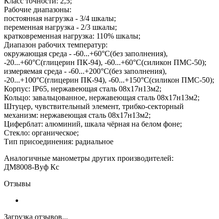
Класс точности: 2,5;
Рабочие диапазоны:
постоянная нагрузка - 3/4 шкалы;
переменная нагрузка - 2/3 шкалы;
кратковременная нагрузка: 110% шкалы;
Диапазон рабочих температур:
окружающая среда - -60...+60°С(без заполнения),
-20...+60°С(глицерин ПК-94), -60...+60°С(силикон ПМС-50);
измеряемая среда - -60...+200°С(без заполнения),
-20...+100°С(глицерин ПК-94), -60...+150°С(силикон ПМС-50);
Корпус: IP65, нержавеющая сталь 08х17н13м2;
Кольцо: завальцованное, нержавеющая сталь 08х17н13м2;
Штуцер, чувствительный элемент, трибко-секторный
механизм: нержавеющая сталь 08х17н13м2;
Циферблат: алюминий, шкала чёрная на белом фоне;
Стекло: органическое;
Тип присоединения: радиальное
Аналогичные манометры других производителей:
ДМ8008-Вуф Кс
Отзывы
Загрузка отзывов...