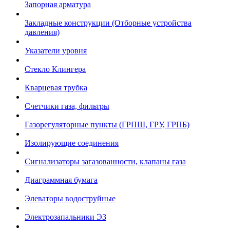
Запорная арматура
Закладные конструкции (Отборные устройства
давления)
Указатели уровня
Стекло Клингера
Кварцевая трубка
Счетчики газа, фильтры
Газорегуляторные пункты (ГРПШ, ГРУ, ГРПБ)
Изолирующие соединения
Сигнализаторы загазованности, клапаны газа
Диаграммная бумага
Элеваторы водоструйные
Электрозапальники ЭЗ