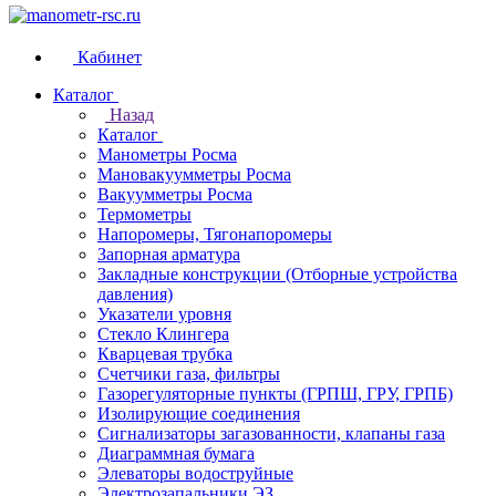
Кабинет
Каталог
Назад
Каталог
Манометры Росма
Мановакуумметры Росма
Вакуумметры Росма
Термометры
Напоромеры, Тягонапоромеры
Запорная арматура
Закладные конструкции (Отборные устройства
давления)
Указатели уровня
Стекло Клингера
Кварцевая трубка
Счетчики газа, фильтры
Газорегуляторные пункты (ГРПШ, ГРУ, ГРПБ)
Изолирующие соединения
Сигнализаторы загазованности, клапаны газа
Диаграммная бумага
Элеваторы водоструйные
Электрозапальники ЭЗ