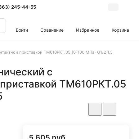
863) 245-44-55
Войти
Сравнение
Избранное
Корзина
тактной приставкой ТМ610РКТ.05 (0-100 МПа) G1/2 1,5
нический с
 приставкой ТМ610РКТ.05
5
5 605 руб.