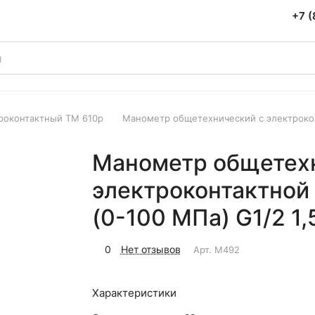
+7 (
роконтактный ТМ 610р
Манометр общетехнический с электрокон
Манометр общетех
электроконтактной
(0-100 МПа) G1/2 1,
0
Нет отзывов
Арт.
M492
Характеристики