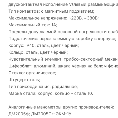
двухконтактная исполнение
V(
левый размыкающий
Тип контактов: с магнитным поджатием;
Максимальное напряжение:
~220
В,
~
380В;
Максимальный ток: 1А;
Пределы допускаемой основной погрешности сраба
Подключение: через клеммную коробку в корпусе;
Корпус:
IP40,
сталь, цвет чёрный;
Кольцо: сталь, цвет чёрный;
Чувствительный элемент, трибко-секторный механ
Циферблат: алюминий, шкала чёрная на белом фоне
Стекло: органическое;
Штуцер: сталь;
Тип присоединения: радиальное;
Марка стали: корпус, кольцо
-
сталь 10.
Аналогичные манометры других производителей:
ДМ2005ф; ДМ2005Сг; ЭКМ-1У