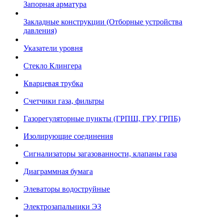
Запорная арматура
Закладные конструкции (Отборные устройства
давления)
Указатели уровня
Стекло Клингера
Кварцевая трубка
Счетчики газа, фильтры
Газорегуляторные пункты (ГРПШ, ГРУ, ГРПБ)
Изолирующие соединения
Сигнализаторы загазованности, клапаны газа
Диаграммная бумага
Элеваторы водоструйные
Электрозапальники ЭЗ