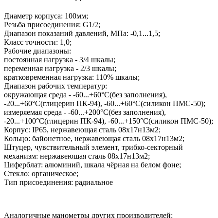
Диаметр корпуса: 100мм;
Резьба присоединения: G1/2;
Диапазон показаний давлений, МПа: -0,1...1,5;
Класс точности: 1,0;
Рабочие диапазоны:
постоянная нагрузка - 3/4 шкалы;
переменная нагрузка - 2/3 шкалы;
кратковременная нагрузка: 110% шкалы;
Диапазон рабочих температур:
окружающая среда - -60...+60°С(без заполнения),
-20...+60°С(глицерин ПК-94), -60...+60°С(силикон ПМС-50);
измеряемая среда - -60...+200°С(без заполнения),
-20...+100°С(глицерин ПК-94), -60...+150°С(силикон ПМС-50);
Корпус: IP65, нержавеющая сталь 08х17н13м2;
Кольцо: байонетное, нержавеющая сталь 08х17н13м2;
Штуцер, чувствительный элемент, трибко-секторный
механизм: нержавеющая сталь 08х17н13м2;
Циферблат: алюминий, шкала чёрная на белом фоне;
Стекло: органическое;
Тип присоединения: радиальное
Аналогичные манометры других производителей: