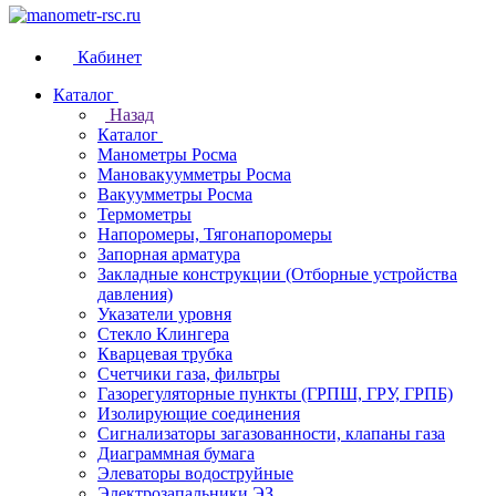
Кабинет
Каталог
Назад
Каталог
Манометры Росма
Мановакуумметры Росма
Вакуумметры Росма
Термометры
Напоромеры, Тягонапоромеры
Запорная арматура
Закладные конструкции (Отборные устройства
давления)
Указатели уровня
Стекло Клингера
Кварцевая трубка
Счетчики газа, фильтры
Газорегуляторные пункты (ГРПШ, ГРУ, ГРПБ)
Изолирующие соединения
Сигнализаторы загазованности, клапаны газа
Диаграммная бумага
Элеваторы водоструйные
Электрозапальники ЭЗ