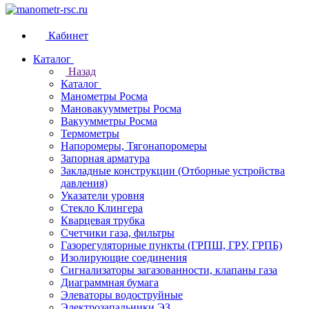
Кабинет
Каталог
Назад
Каталог
Манометры Росма
Мановакуумметры Росма
Вакуумметры Росма
Термометры
Напоромеры, Тягонапоромеры
Запорная арматура
Закладные конструкции (Отборные устройства
давления)
Указатели уровня
Стекло Клингера
Кварцевая трубка
Счетчики газа, фильтры
Газорегуляторные пункты (ГРПШ, ГРУ, ГРПБ)
Изолирующие соединения
Сигнализаторы загазованности, клапаны газа
Диаграммная бумага
Элеваторы водоструйные
Электрозапальники ЭЗ