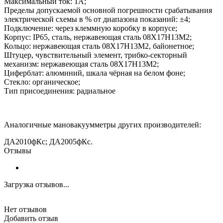
Максимальный ток: 1А;
Пределы допускаемой основной погрешности срабатывания
электрической схемы в % от диапазона показаний: ±4;
Подключение: через клеммную коробку в корпусе;
Корпус: IP65, сталь, нержавеющая сталь 08Х17Н13М2;
Кольцо: нержавеющая сталь 08Х17Н13М2, байонетное;
Штуцер, чувствительный элемент, трибко-секторный
механизм: нержавеющая сталь 08Х17Н13М2;
Циферблат: алюминий, шкала чёрная на белом фоне;
Стекло: органическое;
Тип присоединения: радиальное
Аналогичные
мановакуумметры
других производителей:
ДА2010фКс
;
ДА2005фКс
.
Отзывы
Загрузка отзывов...
Нет отзывов
Добавить отзыв