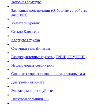
Запорная арматура
Закладные конструкции (Отборные устройства
давления)
Указатели уровня
Стекло Клингера
Кварцевая трубка
Счетчики газа, фильтры
Газорегуляторные пункты (ГРПШ, ГРУ, ГРПБ)
Изолирующие соединения
Сигнализаторы загазованности, клапаны газа
Диаграммная бумага
Элеваторы водоструйные
Электрозапальники ЭЗ