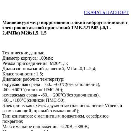
СКАЧАТЬ ПАСПОРТ
Мановакуумметр коррозионностойкий виброустойчивый с
электроконтактной приставкой ТМВ-521Р.05 (-0,1 -
2,4МПа) М20х1,5. 1,5
Технические данные.
Диаметр корпуса: 100мм;
Резьба присоединения: М20*1,5;
Диапазон показаний давлений, МПа: -0,1...2,4;
Класс точности: 1,5;
Диапазон рабочих температур:
окружающая среда - -60...+60°С(без заполнения),
-60...+60°С(силикон ПМС-50);
измеряемая среда - -60...+200°С(без заполнения),
-60...+100°С(силикон ПМС-50);
Электрическая схема: двухконтактная исполнение V(левый
размыкающий, правый замыкающий);
Тип контактов: с магнитным поджатием, серебряное
покрытие;
Максимальное напряжение: ~220В, ~380В;