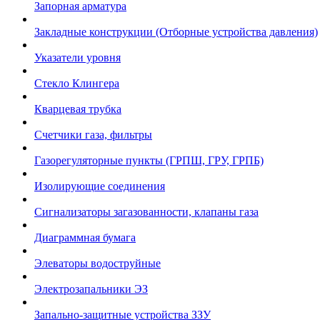
Запорная арматура
Закладные конструкции (Отборные устройства давления)
Указатели уровня
Стекло Клингера
Кварцевая трубка
Счетчики газа, фильтры
Газорегуляторные пункты (ГРПШ, ГРУ, ГРПБ)
Изолирующие соединения
Сигнализаторы загазованности, клапаны газа
Диаграммная бумага
Элеваторы водоструйные
Электрозапальники ЭЗ
Запально-защитные устройства ЗЗУ