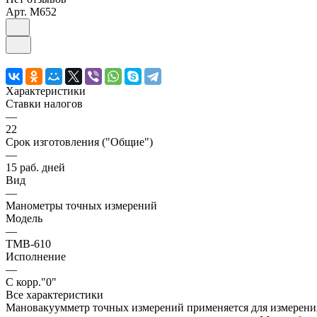
Арт.
M652
Характеристики
Ставки налогов
—
22
Срок изготовления ("Общие")
—
15 раб. дней
Вид
—
Манометры точных измерений
Модель
—
ТМВ-610
Исполнение
—
С корр."0"
Все характеристики
Мановакуумметр точных измерений применяется для измерения