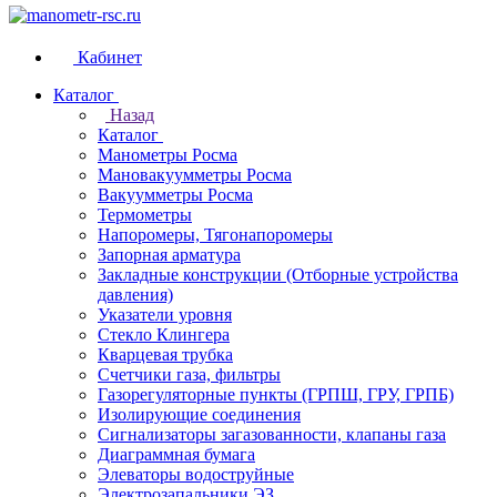
Кабинет
Каталог
Назад
Каталог
Манометры Росма
Мановакуумметры Росма
Вакуумметры Росма
Термометры
Напоромеры, Тягонапоромеры
Запорная арматура
Закладные конструкции (Отборные устройства
давления)
Указатели уровня
Стекло Клингера
Кварцевая трубка
Счетчики газа, фильтры
Газорегуляторные пункты (ГРПШ, ГРУ, ГРПБ)
Изолирующие соединения
Сигнализаторы загазованности, клапаны газа
Диаграммная бумага
Элеваторы водоструйные
Электрозапальники ЭЗ