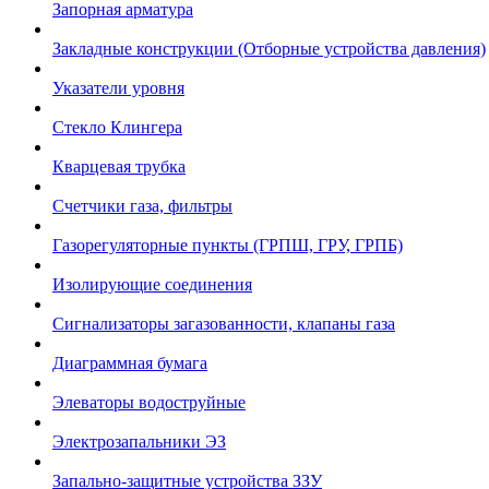
Запорная арматура
Закладные конструкции (Отборные устройства давления)
Указатели уровня
Стекло Клингера
Кварцевая трубка
Счетчики газа, фильтры
Газорегуляторные пункты (ГРПШ, ГРУ, ГРПБ)
Изолирующие соединения
Сигнализаторы загазованности, клапаны газа
Диаграммная бумага
Элеваторы водоструйные
Электрозапальники ЭЗ
Запально-защитные устройства ЗЗУ