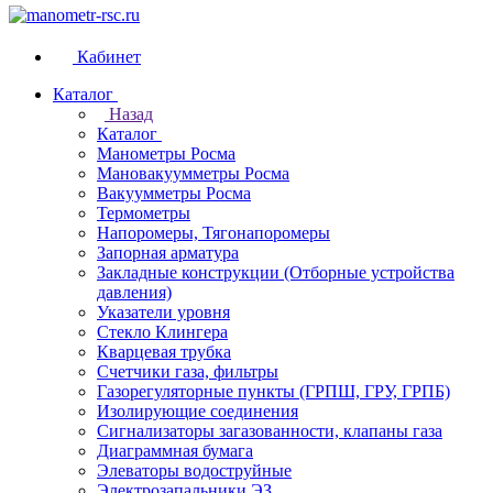
Кабинет
Каталог
Назад
Каталог
Манометры Росма
Мановакуумметры Росма
Вакуумметры Росма
Термометры
Напоромеры, Тягонапоромеры
Запорная арматура
Закладные конструкции (Отборные устройства
давления)
Указатели уровня
Стекло Клингера
Кварцевая трубка
Счетчики газа, фильтры
Газорегуляторные пункты (ГРПШ, ГРУ, ГРПБ)
Изолирующие соединения
Сигнализаторы загазованности, клапаны газа
Диаграммная бумага
Элеваторы водоструйные
Электрозапальники ЭЗ