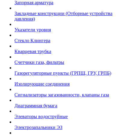
Запорная арматура
Закладные конструкции (Отборные устройства
давления)
Указатели уровня
Стекло Клингера
Кварцевая трубка
Счетчики газа, фильтры
Газорегуляторные пункты (ГРПШ, ГРУ, ГРПБ)
Изолирующие соединения
Сигнализаторы загазованности, клапаны газа
Диаграммная бумага
Элеваторы водоструйные
Электрозапальники ЭЗ