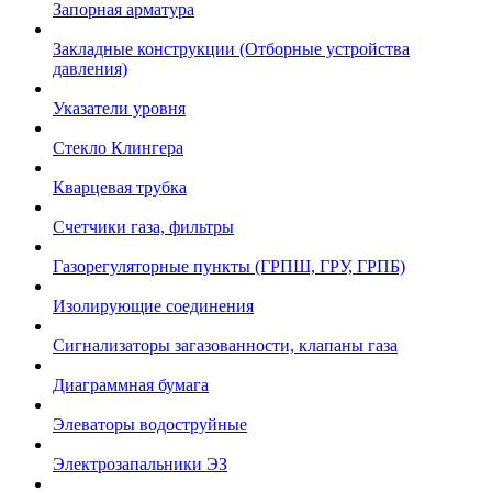
Запорная арматура
Закладные конструкции (Отборные устройства
давления)
Указатели уровня
Стекло Клингера
Кварцевая трубка
Счетчики газа, фильтры
Газорегуляторные пункты (ГРПШ, ГРУ, ГРПБ)
Изолирующие соединения
Сигнализаторы загазованности, клапаны газа
Диаграммная бумага
Элеваторы водоструйные
Электрозапальники ЭЗ