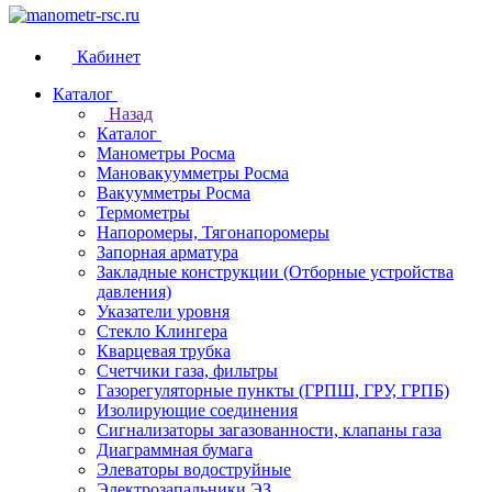
Кабинет
Каталог
Назад
Каталог
Манометры Росма
Мановакуумметры Росма
Вакуумметры Росма
Термометры
Напоромеры, Тягонапоромеры
Запорная арматура
Закладные конструкции (Отборные устройства
давления)
Указатели уровня
Стекло Клингера
Кварцевая трубка
Счетчики газа, фильтры
Газорегуляторные пункты (ГРПШ, ГРУ, ГРПБ)
Изолирующие соединения
Сигнализаторы загазованности, клапаны газа
Диаграммная бумага
Элеваторы водоструйные
Электрозапальники ЭЗ