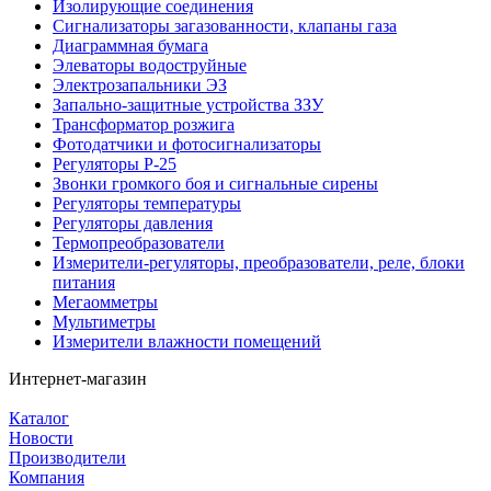
Изолирующие соединения
Сигнализаторы загазованности, клапаны газа
Диаграммная бумага
Элеваторы водоструйные
Электрозапальники ЭЗ
Запально-защитные устройства ЗЗУ
Трансформатор розжига
Фотодатчики и фотосигнализаторы
Регуляторы Р-25
Звонки громкого боя и сигнальные сирены
Регуляторы температуры
Регуляторы давления
Термопреобразователи
Измерители-регуляторы, преобразователи, реле, блоки
питания
Мегаомметры
Мультиметры
Измерители влажности помещений
Интернет-магазин
Каталог
Новости
Производители
Компания