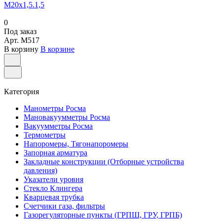
М20х1,5.1,5
0
Под заказ
Арт.
M517
В корзину
В корзине
Категория
Манометры Росма
Мановакуумметры Росма
Вакуумметры Росма
Термометры
Напоромеры, Тягонапоромеры
Запорная арматура
Закладные конструкции (Отборные устройства
давления)
Указатели уровня
Стекло Клингера
Кварцевая трубка
Счетчики газа, фильтры
Газорегуляторные пункты (ГРПШ, ГРУ, ГРПБ)