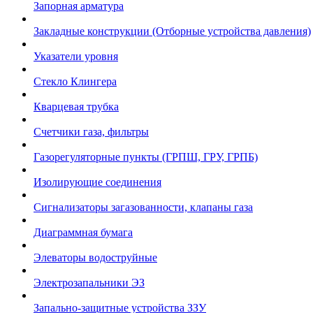
Запорная арматура
Закладные конструкции (Отборные устройства давления)
Указатели уровня
Стекло Клингера
Кварцевая трубка
Счетчики газа, фильтры
Газорегуляторные пункты (ГРПШ, ГРУ, ГРПБ)
Изолирующие соединения
Сигнализаторы загазованности, клапаны газа
Диаграммная бумага
Элеваторы водоструйные
Электрозапальники ЭЗ
Запально-защитные устройства ЗЗУ