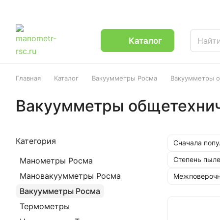
Каталог
Главная
Каталог
Вакуумметры Росма
Вакуумметры 
Вакуумметры общетехни
Категория
Сначала поп
Степень пыле
Манометры Росма
Мановакуумметры Росма
Межповерочн
Вакуумметры Росма
Термометры