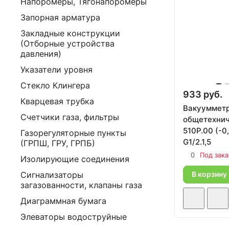
Напоромеры, Тягонапоромеры
Запорная арматура
Закладные конструкции
(Отборные устройства
давления)
Указатели уровня
Стекло Клингера
933 руб.
Кварцевая трубка
Вакууммет
Счетчики газа, фильтры
общетехнич
510Р.00 (-0,
Газорегуляторные пункты
G1/2.1,5
(ГРПШ, ГРУ, ГРПБ)
0
Под зака
Изолирующие соединения
Сигнализаторы
В корзину
загазованности, клапаны газа
Диаграммная бумага
Элеваторы водоструйные