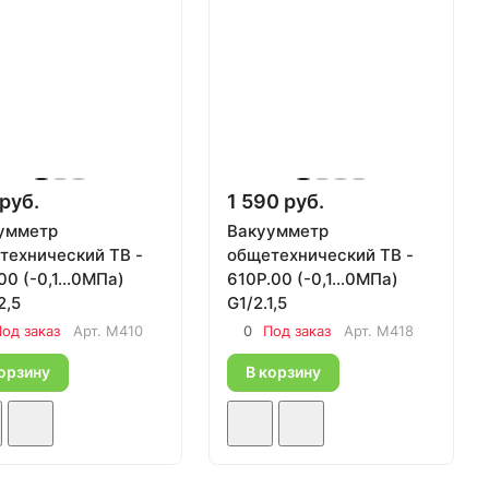
руб.
1 590 руб.
умметр
Вакуумметр
технический ТВ -
общетехнический ТВ -
00 (-0,1...0МПа)
610Р.00 (-0,1...0МПа)
2,5
G1/2.1,5
од заказ
Арт.
M410
0
Под заказ
Арт.
M418
орзину
В корзину