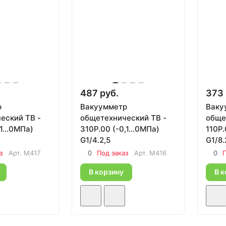
487 руб.
373 
р
Вакуумметр
Ваку
еский ТВ -
общетехнический ТВ -
обще
1...0МПа)
310Р.00 (-0,1...0МПа)
110Р.
G1/4.2,5
G1/8.
з
Арт.
M417
0
Под заказ
Арт.
M416
0
П
В корзину
В к