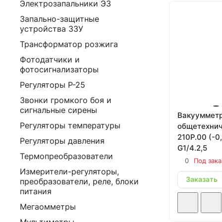
Электрозапальники ЭЗ
Запально-защитные
устройства ЗЗУ
Трансформатор розжига
Фотодатчики и
фотосигнализаторы
Регуляторы Р-25
Звонки громкого боя и
сигнальные сирены
Вакууммет
Регуляторы температуры
общетехнич
210Р.00 (-0,
Регуляторы давления
G1/4.2,5
Термопреобразователи
0
Под зака
Измерители-регуляторы,
Заказать
преобразователи, реле, блоки
питания
Мегаомметры