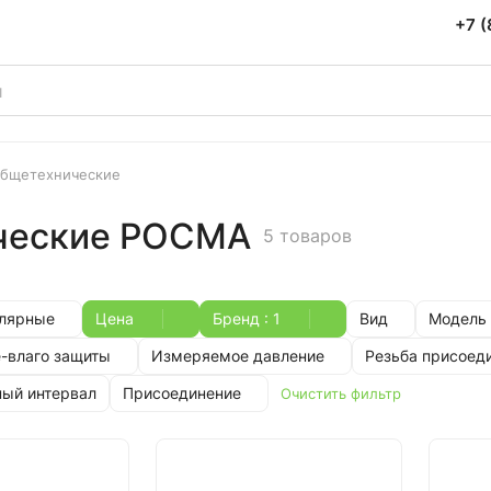
+7 (
общетехнические
ческие РОСМА
5 товаров
улярные
Цена
Бренд
: 1
Вид
Модель
-влаго защиты
Измеряемое давление
Резьба присоед
ый интервал
Присоединение
Очистить фильтр