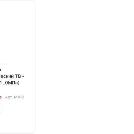
р
еский ТВ -
1...0МПа)
з
Арт.
M412