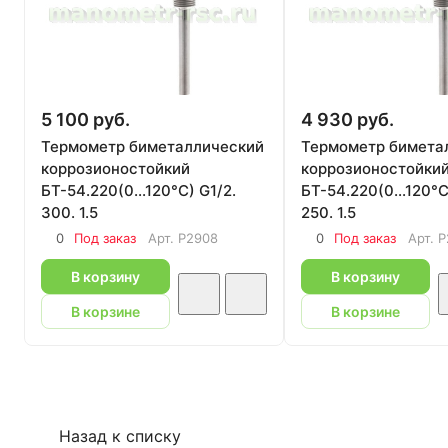
5 100 руб.
4 930 руб.
Термометр биметаллический
Термометр бимета
коррозионостойкий
коррозионостойки
БТ-54.220(0...120°С) G1/2.
БТ-54.220(0...120°С
300. 1.5
250. 1.5
0
Под заказ
Арт.
P2908
0
Под заказ
Арт.
P
В корзину
В корзину
В корзине
В корзине
Назад к списку