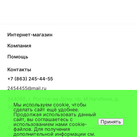
Интернет-магазин
Компания
Помощь
Контакты
+7 (863) 245-44-55
2454455@mail.ru
344068, г. Ростов-на-Дону, пр. М.Нагибина, д.
Мы используем cookie, чтобы
33а/47, оф.423
сделать сайт ещё удобнее.
Продолжая использовать данный
сайт, вы соглашаетесь с
Принять
использованием нами cookie-
© 2026 "Контрольно-измерительные приборы и
файлов. Для получения
дополнительной информации см.
автоматика"